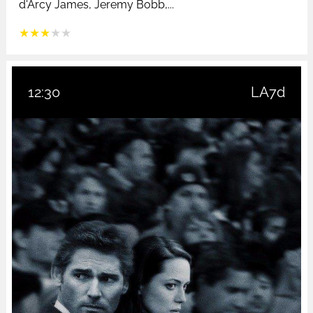
d'Arcy James, Jeremy Bobb,...
★
★
★
★
★
12:30
LA7d