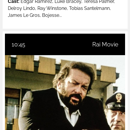
Cast:
Edgar Ramírez, Luke Bracey, Teresa Palmer,
Delroy Lindo, Ray Winstone, Tobias Santelmann,
James Le Gros, Bojesse...
10:45
Rai Movie