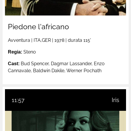
Piedone l'africano
Avventura
|
ITA,GER
| 1978 |
durata 115'
Regia:
Steno
Cast:
Bud Spencer, Dagmar Lassander, Enzo
Cannavale, Baldwin Dakile, Werner Pochath
11:57
Iris