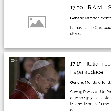
17:00 - R.A.M. -
Genere:
Intrattenimento
La nave asilo Caracciol
storica.
17:15 - Italiani 
Papa audace
Genere:
Mondo e Tenden
St2019 Paolo VI. Un Pap
giugno 1963 - e' stato
Milano, Montini fu mol
ac...