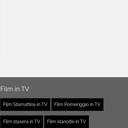
Film in TV
Film Stamattina in TV
Film Pomeriggio in TV
Film stasera in TV
Film stanotte in TV