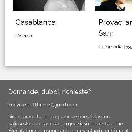
Casablanca
Provaci a
Sam
Cinema
Commedia |
19
Domande, dubbi, richieste?
Scrivi a staff.filmintv@gmail.com
Ricordiamo che la programmazione di ciascun
palinsesto può cambiare in qualsiasi momento e che
Filmintv.it non è responsabile per eventuali cambiamenti.