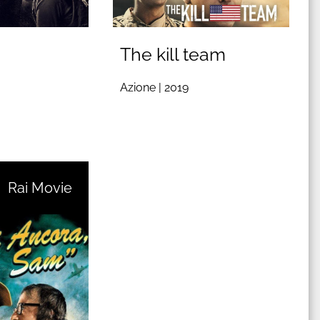
The kill team
Azione |
2019
Rai Movie