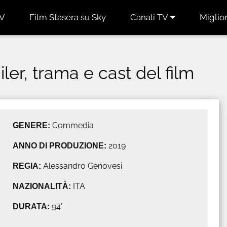
TV
Film Stasera su Sky
Canali TV
Miglior
ler, trama e cast del film
GENERE:
Commedia
ANNO DI PRODUZIONE:
2019
REGIA:
Alessandro Genovesi
NAZIONALITÀ:
ITA
DURATA:
94'