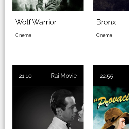
Wolf Warrior
Bronx
Cinema
Cinema
21:10
Rai Movie
22:55