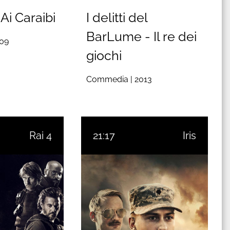
Ai Caraibi
I delitti del
BarLume - Il re dei
09
giochi
Commedia |
2013
Rai 4
21:17
Iris