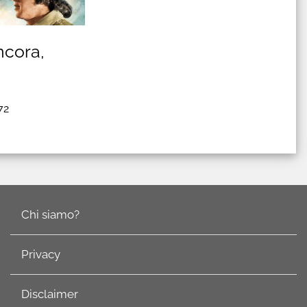
ncora,
72
Chi siamo?
Privacy
Disclaimer