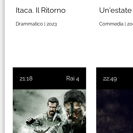
Itaca. Il Ritorno
Un'estate 
Drammatico |
2023
Commedia |
20
21:18
Rai 4
22:49