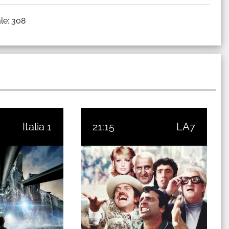
le: 308
Italia 1
21:15
LA7