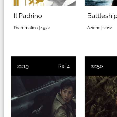
Il Padrino
Battleshi
Drammatico |
1972
Azione |
2012
21:19
Rai 4
22:50