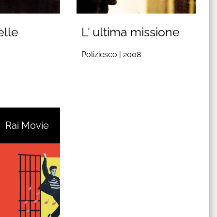
elle
L' ultima missione
Poliziesco |
2008
Rai Movie