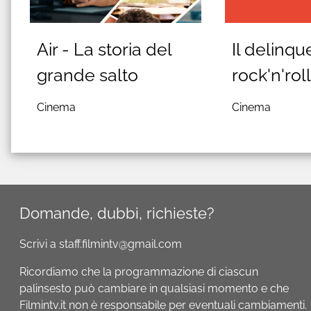
Air - La storia del
Il delinqu
grande salto
rock'n'rol
Cinema
Cinema
Domande, dubbi, richieste?
Scrivi a staff.filmintv@gmail.com
Ricordiamo che la programmazione di ciascun
palinsesto può cambiare in qualsiasi momento e che
Filmintv.it non è responsabile per eventuali cambiamenti.