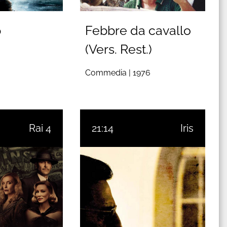
p
Febbre da cavallo
(Vers. Rest.)
Commedia |
1976
Rai 4
21:14
Iris