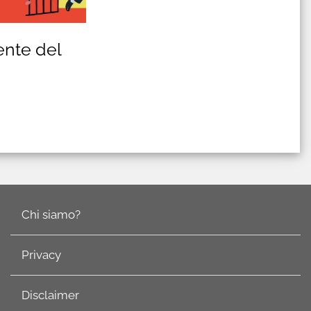
ente del
l
Chi siamo?
Privacy
Disclaimer