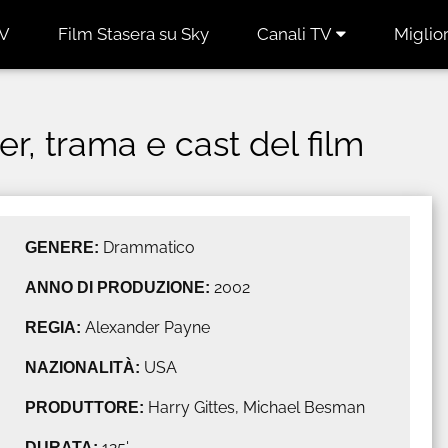
TV
Film Stasera su Sky
Canali TV
Miglior
er, trama e cast del film
GENERE:
Drammatico
ANNO DI PRODUZIONE:
2002
REGIA:
Alexander Payne
NAZIONALITÀ:
USA
PRODUTTORE:
Harry Gittes, Michael Besman
DURATA:
125'