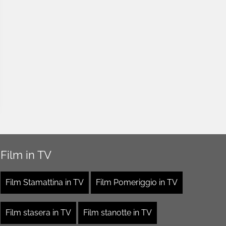
Film in TV
Film Stamattina in TV
Film Pomeriggio in TV
Film stasera in TV
Film stanotte in TV