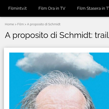
Filmintv.it
Film Ora in TV
Film Stasera in 
Home
> Film > A proposito di Schmidt
A proposito di Schmidt: trail