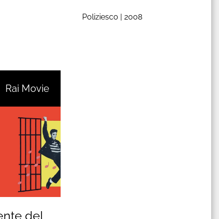
Poliziesco |
2008
Rai Movie
ente del