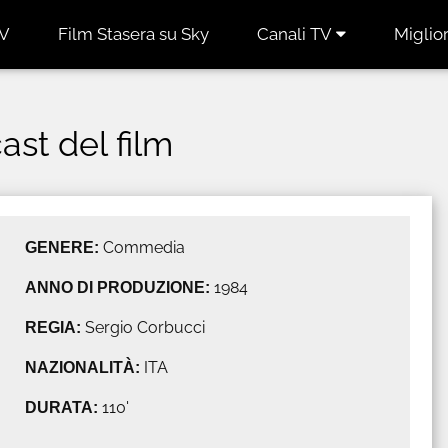
TV
Film Stasera su Sky
Canali TV
Miglior
cast del film
GENERE:
Commedia
ANNO DI PRODUZIONE:
1984
REGIA:
Sergio Corbucci
NAZIONALITÀ:
ITA
DURATA:
110'