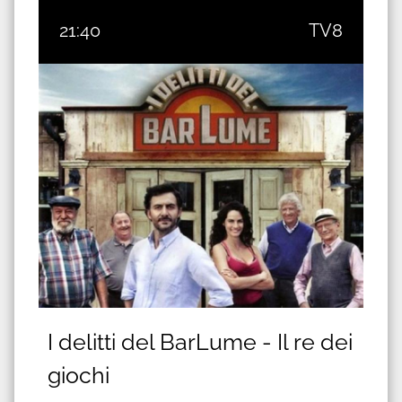
21:40
TV8
I delitti del BarLume - Il re dei
giochi