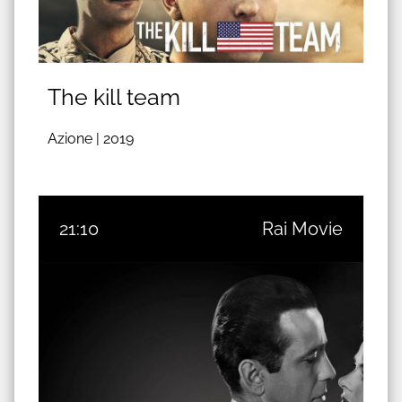
The kill team
Azione |
2019
21:10
Rai Movie