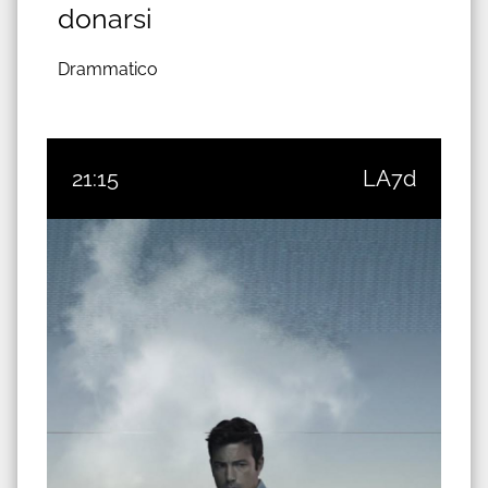
donarsi
Drammatico
21:15
LA7d