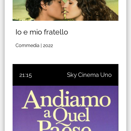
Io e mio fratello
Commedia |
2022
21:15
Sky Cinema Uno