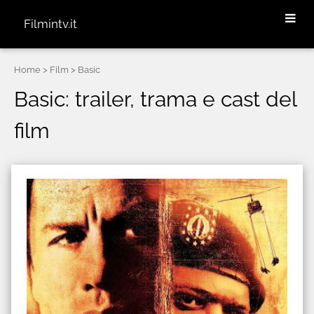
Filmintv.it
Home
> Film > Basic
Basic: trailer, trama e cast del
film