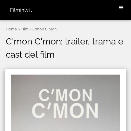
Filmintv.it
Home
> Film > C'mon C'mon
C'mon C'mon: trailer, trama e
cast del film