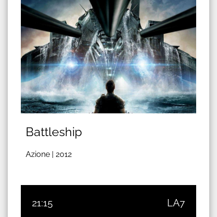
Battleship
Azione |
2012
21:15
LA7