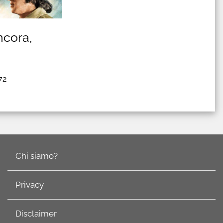
ncora,
72
Chi siamo?
Privacy
Disclaimer