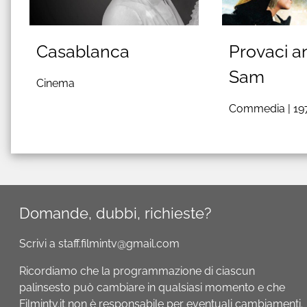
Casablanca
Provaci a
Sam
Cinema
Commedia |
19
Domande, dubbi, richieste?
Scrivi a staff.filmintv@gmail.com
Ricordiamo che la programmazione di ciascun
palinsesto può cambiare in qualsiasi momento e che
Filmintv.it non è responsabile per eventuali cambiamenti.