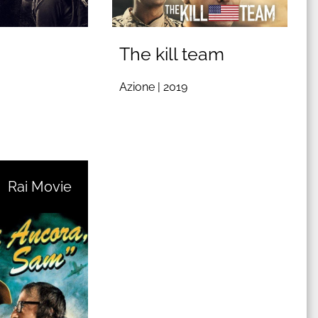
The kill team
Azione |
2019
Rai Movie