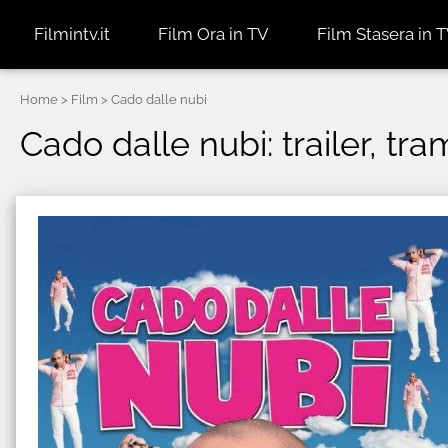
Filmintv.it
Film Ora in TV
Film Stasera in 
Home
> Film > Cado dalle nubi
Cado dalle nubi: trailer, tra