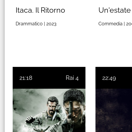
Itaca. Il Ritorno
Un'estate 
Drammatico |
2023
Commedia |
20
21:18
Rai 4
22:49