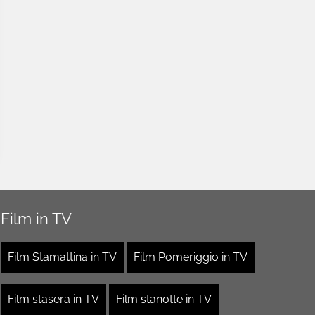
Film in TV
Film Stamattina in TV
Film Pomeriggio in TV
Film stasera in TV
Film stanotte in TV