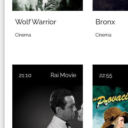
Wolf Warrior
Bronx
Cinema
Cinema
21:10
Rai Movie
22:55