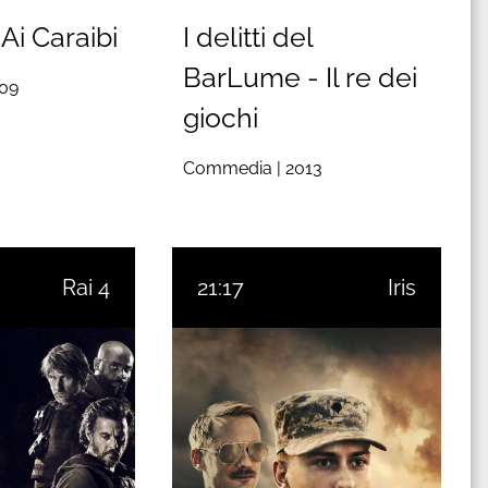
Ai Caraibi
I delitti del
BarLume - Il re dei
09
giochi
Commedia |
2013
Rai 4
21:17
Iris