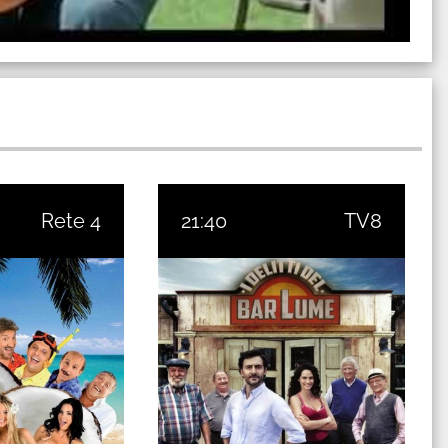
Rete 4
21:40
TV8