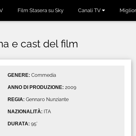
TV
Film Stasera su Sky
Canali TV
Miglior
ma e cast del film
GENERE:
Commedia
ANNO DI PRODUZIONE:
2009
REGIA:
Gennaro Nunziante
NAZIONALITÀ:
ITA
DURATA:
95'