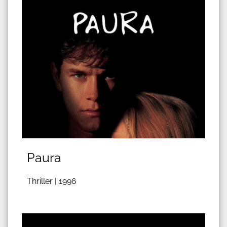
Paura
Thriller |
1996