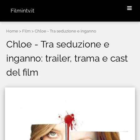
Filmintv.it
Home
> Film > Chloe - Tra seduzione e inganno
Chloe - Tra seduzione e
inganno: trailer, trama e cast
del film