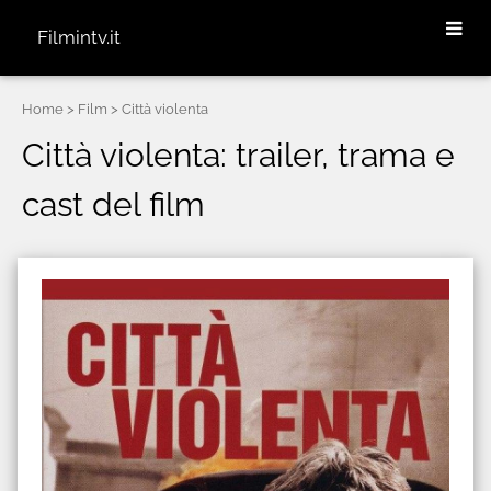
Filmintv.it
Home
> Film > Città violenta
Città violenta: trailer, trama e
cast del film