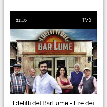
21:40
TV8
I delitti del BarLume - Il re dei