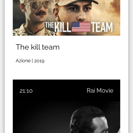
The kill team
Azione |
2019
21:10
Rai Movie