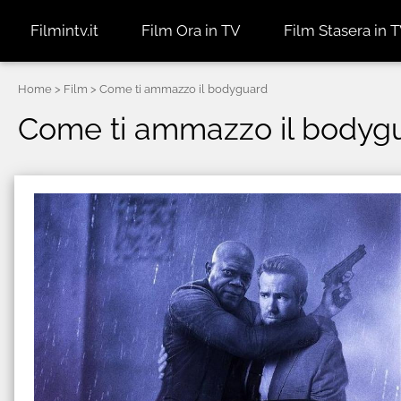
Filmintv.it
Film Ora in TV
Film Stasera in 
Home
> Film > Come ti ammazzo il bodyguard
Come ti ammazzo il bodyguar