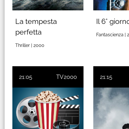
La tempesta
Il 6° giorn
perfetta
Fantascienza |
Thriller |
2000
21:05
TV2000
21:15