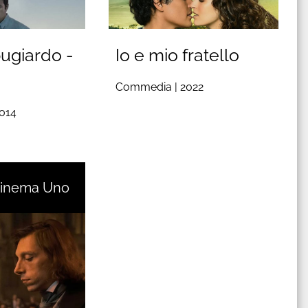
ugiardo -
Io e mio fratello
Commedia |
2022
014
Cinema Uno