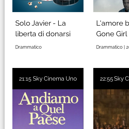
Solo Javier - La
L'amore b
liberta di donarsi
Gone Girl
Drammatico
Drammatico |
2
21:15
Sky Cinema Uno
22:55
Sky 