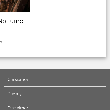
Notturno
25
Chi siamo?
Privacy
Disclaimer