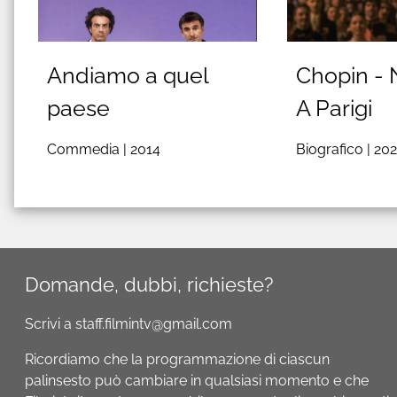
Andiamo a quel
Chopin - 
paese
A Parigi
Commedia |
2014
Biografico |
20
Domande, dubbi, richieste?
Scrivi a staff.filmintv@gmail.com
Ricordiamo che la programmazione di ciascun
palinsesto può cambiare in qualsiasi momento e che