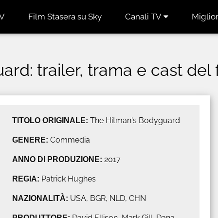
TV
Film Stasera su Sky
Canali TV
Miglior
d: trailer, trama e cast del 
TITOLO ORIGINALE:
The Hitman's Bodyguard
GENERE:
Commedia
ANNO DI PRODUZIONE:
2017
REGIA:
Patrick Hughes
NAZIONALITÀ:
USA, BGR, NLD, CHN
PRODUTTORE:
David Ellison, Mark Gill, Dana