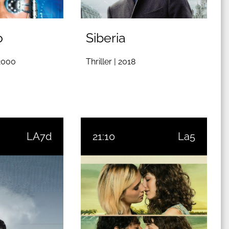
o
Siberia
2000
Thriller |
2018
LA7d
21:10
La5