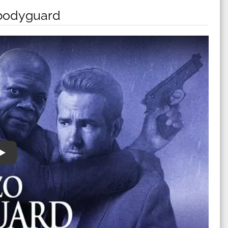
l bodyguard
rd