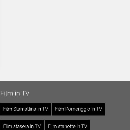
Film in TV
Film Stamattina in TV
Film Pomeriggio in TV
Film stasera in TV
Film stanotte in TV