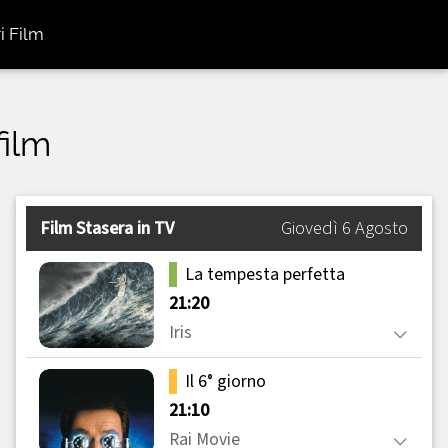
i Film
film