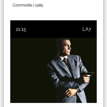
Commedia |
1985
21:15
LA7