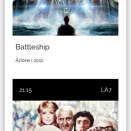
Battleship
Azione |
2012
21:15
LA7