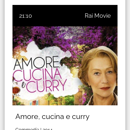
21:10
Rai Movie
Amore, cucina e curry
Commedia |
2014