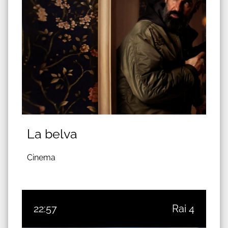
La belva
Cinema
22:57
Rai 4