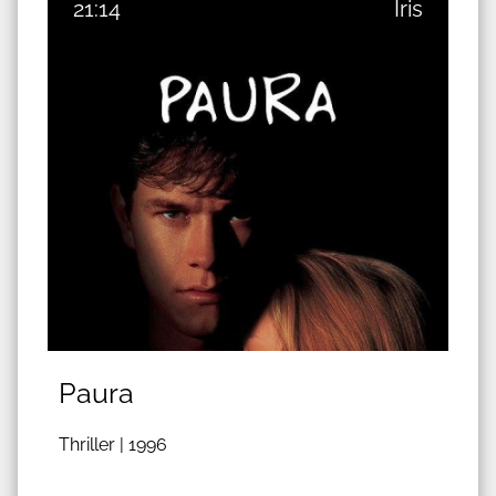
21:14
Iris
Paura
Thriller |
1996