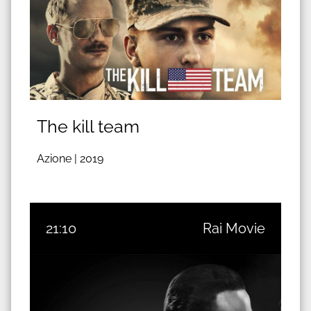
The kill team
Azione |
2019
21:10
Rai Movie