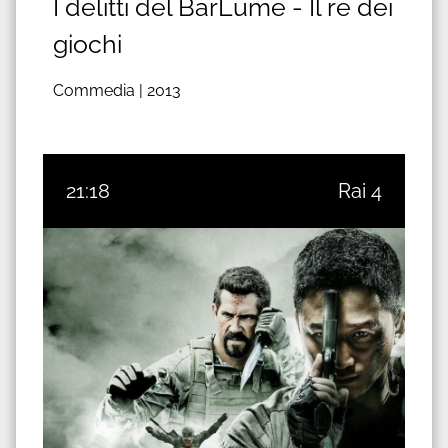
I delitti del BarLume - Il re dei
giochi
Commedia |
2013
21:18
Rai 4