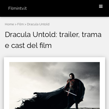
Filmintv.it
Home
> Film > Dracula Untold
Dracula Untold: trailer, trama
e cast del film