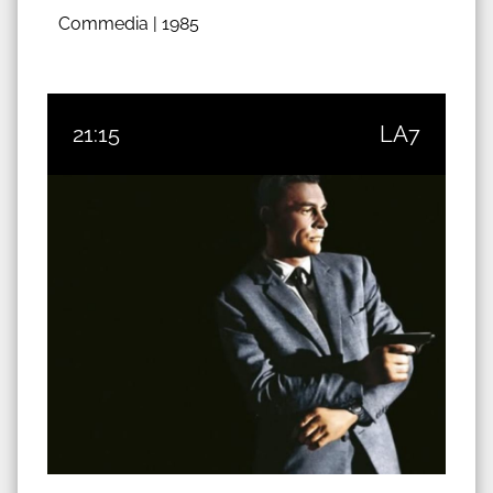
Commedia |
1985
21:15
LA7