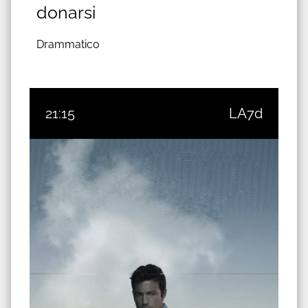
donarsi
Drammatico
21:15
LA7d