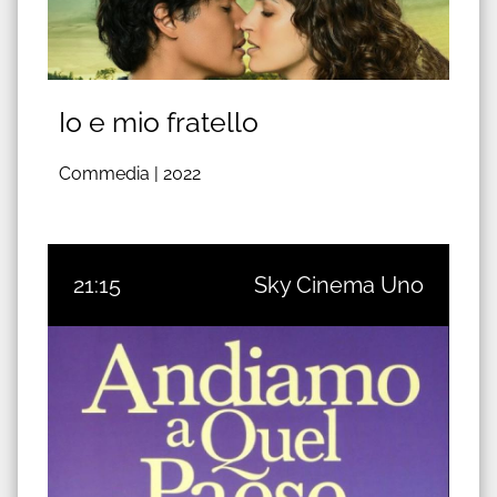
Io e mio fratello
Commedia |
2022
21:15
Sky Cinema Uno