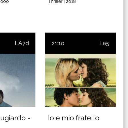
2000
Thriller |
2018
LA7d
21:10
La5
ugiardo -
Io e mio fratello