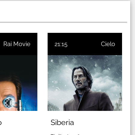
Rai Movie
21:15
Cielo
o
Siberia