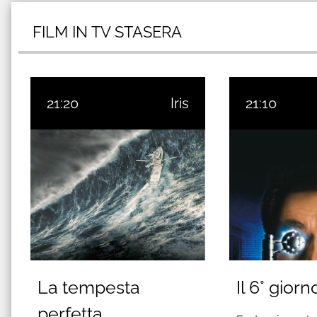
FILM IN TV STASERA
21:20
Iris
21:10
La tempesta
Il 6° giorn
perfetta