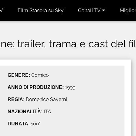
TV
Film Stasera su Sky
Canali TV
Miglior
e: trailer, trama e cast del f
GENERE:
Comico
ANNO DI PRODUZIONE:
1999
REGIA:
Domenico Saverni
NAZIONALITÀ:
ITA
DURATA:
100'