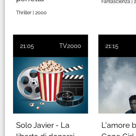
Fantascienza |
Thriller |
2000
21:05
TV2000
21:15
Solo Javier - La
L'amore b