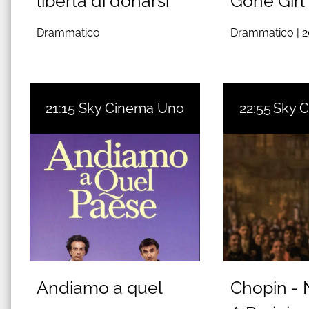
liberta di donarsi
Gone Girl
Drammatico
Drammatico |
2
21:15
Sky Cinema Uno
22:55
Sky 
Andiamo a quel
Chopin - 