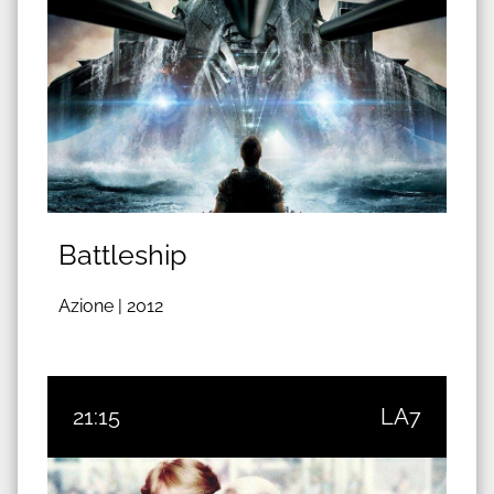
Battleship
Azione |
2012
21:15
LA7