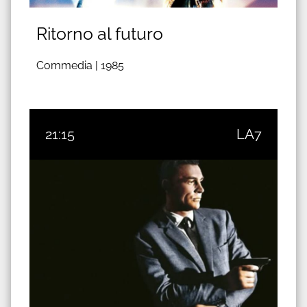
Ritorno al futuro
Commedia |
1985
21:15
LA7