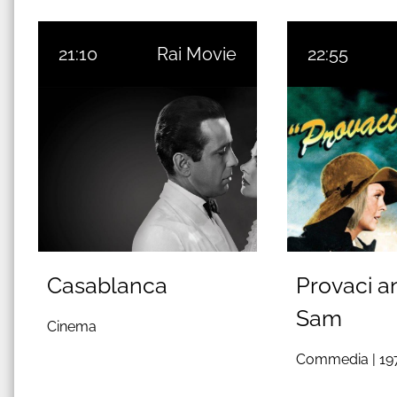
21:10
Rai Movie
22:55
Casablanca
Provaci a
Sam
Cinema
Commedia |
19