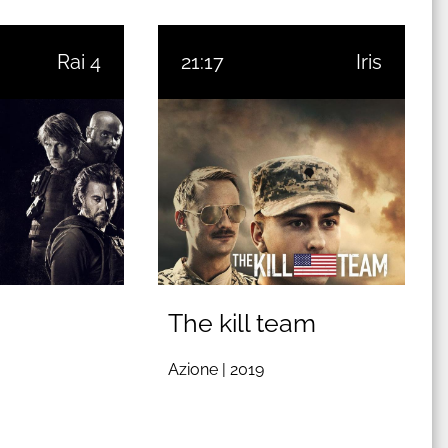
Rai 4
21:17
Iris
The kill team
Azione |
2019