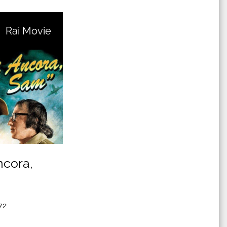
Rai Movie
ncora,
72