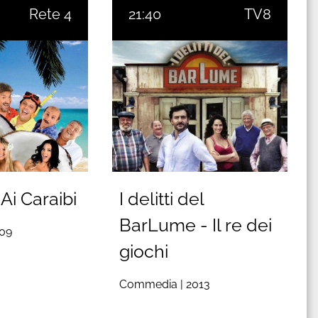
Rete 4
21:40
TV8
Ai Caraibi
I delitti del
BarLume - Il re dei
09
giochi
Commedia |
2013