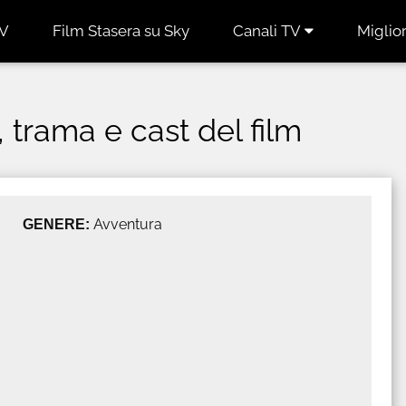
TV
Film Stasera su Sky
Canali TV
Miglior
r, trama e cast del film
GENERE:
Avventura