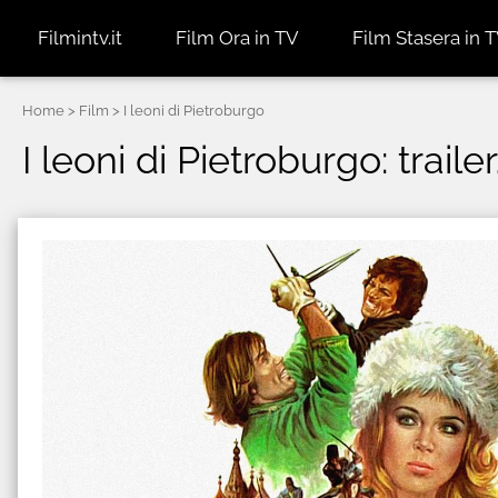
Filmintv.it
Film Ora in TV
Film Stasera in 
Home
> Film > I leoni di Pietroburgo
I leoni di Pietroburgo: traile