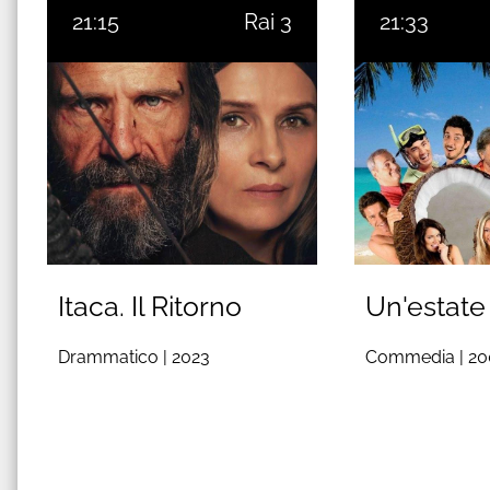
21:15
Rai 3
21:33
Itaca. Il Ritorno
Un'estate 
Drammatico |
2023
Commedia |
20