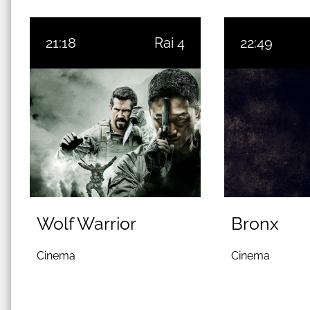
21:18
Rai 4
22:49
Wolf Warrior
Bronx
Cinema
Cinema