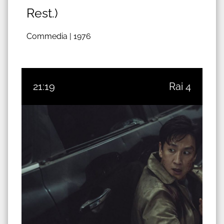
Rest.)
Commedia |
1976
21:19
Rai 4