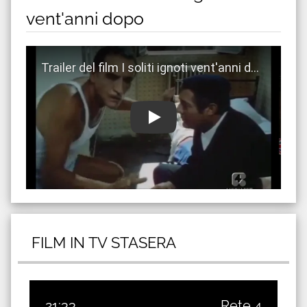
vent'anni dopo
Guarda trailer del film I soliti ignoti vent'anni dopo
FILM IN TV STASERA
21:33
Rete 4