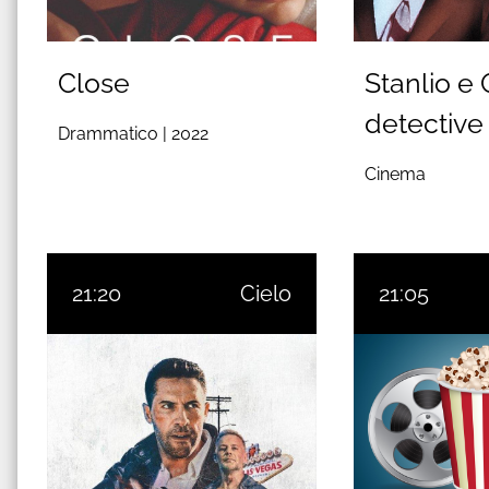
Close
Stanlio e O
detective
Drammatico |
2022
Cinema
21:20
Cielo
21:05