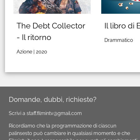
The Debt Collector
Il libro di
- Il ritorno
Drammatico
Azione |
2020
Domande, dubbi, richieste?
Scrivi a staff.filmintv@gmail.com
Ricordiamo che la programmazione di ciascun
palinsesto può cambiare in qualsiasi momento e che