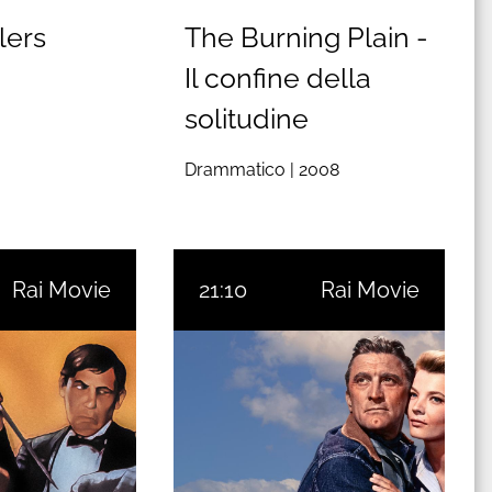
llers
The Burning Plain -
Il confine della
solitudine
Drammatico |
2008
Rai Movie
21:10
Rai Movie