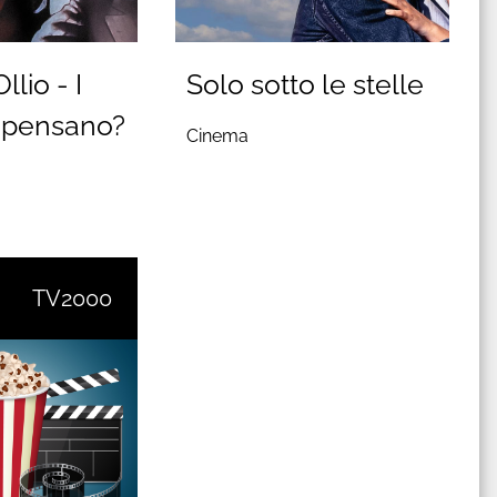
llio - I
Solo sotto le stelle
 pensano?
Cinema
TV2000