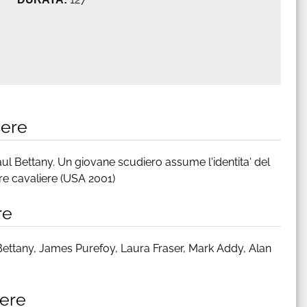
iere
l Bettany. Un giovane scudiero assume l'identita' del
re cavaliere (USA 2001)
re
ettany, James Purefoy, Laura Fraser, Mark Addy, Alan
iere