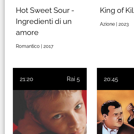
Hot Sweet Sour -
King of Ki
Ingredienti di un
Azione |
2023
amore
Romantico |
2017
21:20
Rai 5
20:45