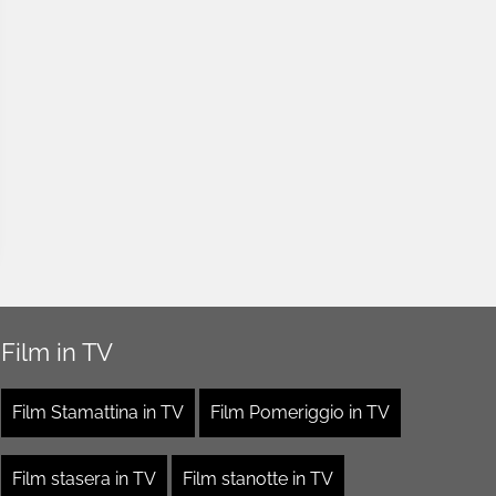
Film in TV
Film Stamattina in TV
Film Pomeriggio in TV
Film stasera in TV
Film stanotte in TV