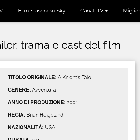
TV
Film Stasera su Sky
Canali TV
Miglior
ailer, trama e cast del film
TITOLO ORIGINALE:
A Knight's Tale
GENERE:
Avventura
ANNO DI PRODUZIONE:
2001
REGIA:
Brian Helgeland
NAZIONALITÀ:
USA
DURATA:
127'