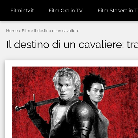
Filmintv.it
Film Ora in TV
Film Stasera in 
Home
> Film > Il destino di un cavaliere
Il destino di un cavaliere: tr