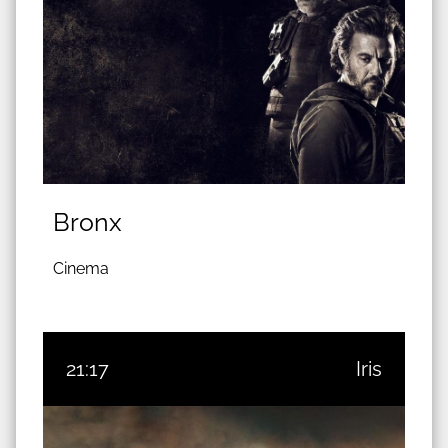
Bronx
Cinema
21:17
Iris