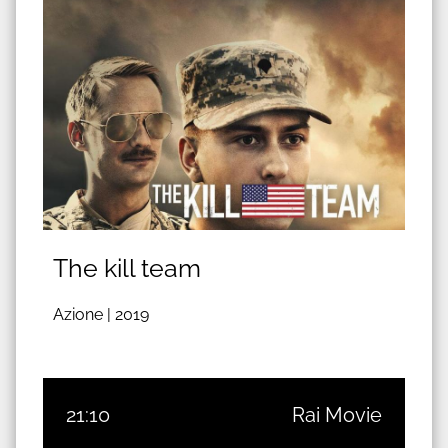
The kill team
Azione |
2019
21:10
Rai Movie