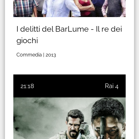
I delitti del BarLume - Il re dei
giochi
Commedia |
2013
21:18
Rai 4