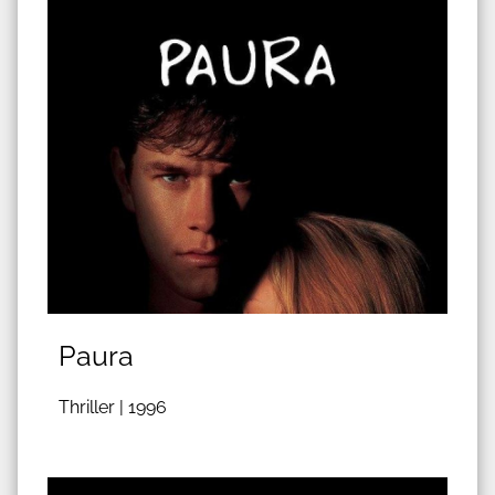
Paura
Thriller |
1996