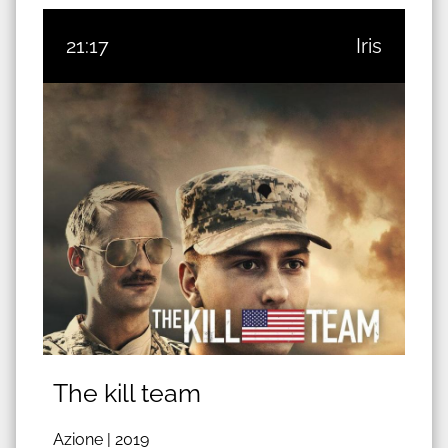
21:17
Iris
The kill team
Azione |
2019