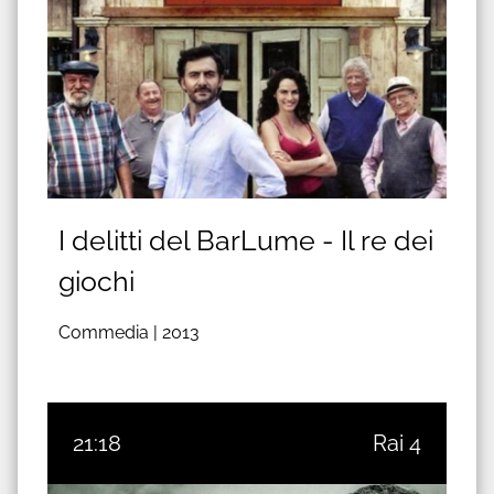
I delitti del BarLume - Il re dei
giochi
Commedia |
2013
21:18
Rai 4