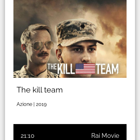
The kill team
Azione |
2019
21:10
Rai Movie