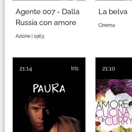
Agente 007 - Dalla
La belva
Russia con amore
Cinema
Azione |
1963
21:14
Iris
21:10