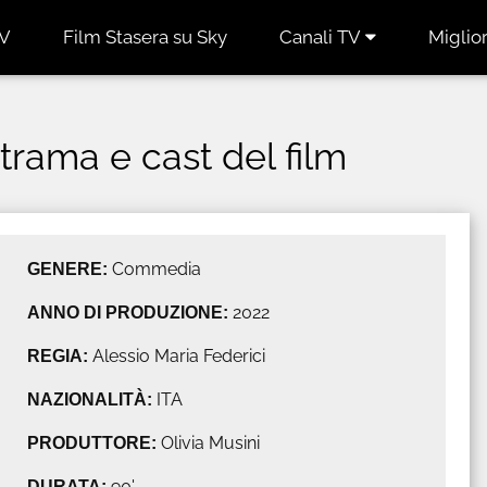
TV
Film Stasera su Sky
Canali TV
Miglior
r, trama e cast del film
GENERE:
Commedia
ANNO DI PRODUZIONE:
2022
REGIA:
Alessio Maria Federici
NAZIONALITÀ:
ITA
PRODUTTORE:
Olivia Musini
DURATA:
90'