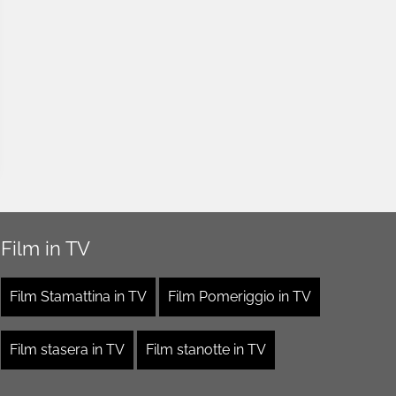
Film in TV
Film Stamattina in TV
Film Pomeriggio in TV
Film stasera in TV
Film stanotte in TV