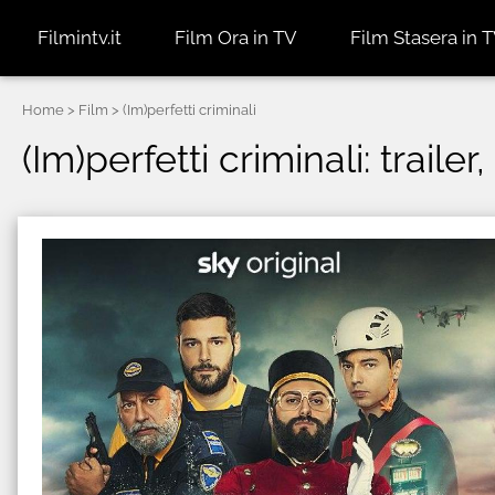
Filmintv.it
Film Ora in TV
Film Stasera in 
Home
> Film > (Im)perfetti criminali
(Im)perfetti criminali: traile