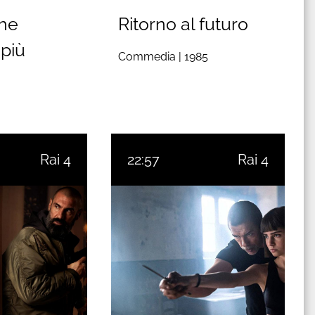
che
Ritorno al futuro
 più
Commedia |
1985
Rai 4
22:57
Rai 4