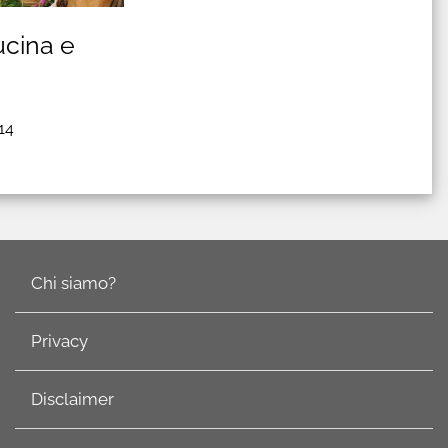
cina e
14
Chi siamo?
Privacy
Disclaimer