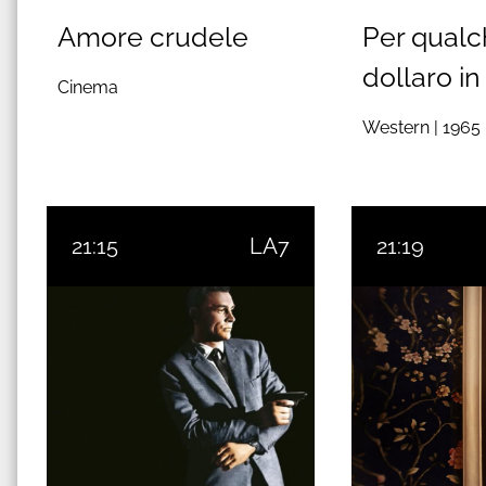
Amore crudele
Per qual
dollaro in
Cinema
Western |
1965
21:15
LA7
21:19