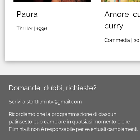
Paura
Amore, cu
curry
Thriller |
1996
Commedia |
20
Domande, dubbi, richieste?
Scrivi a staff.filmintv@gmail.com
Ricordiamo che la programmazione di ciascun
palinsesto può cambiare in qualsiasi momento e che
Filmintv.it non è responsabile per eventuali cambiamenti.