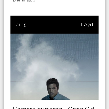
Drammatico
21:15
LA7d
L'amore bugiardo - Gone Girl