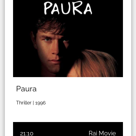
Paura
Thriller |
1996
21:10
Rai Movie