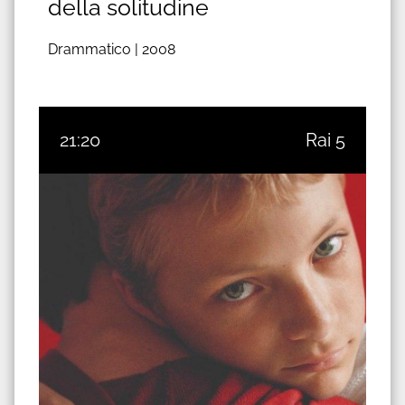
della solitudine
Drammatico |
2008
21:20
Rai 5