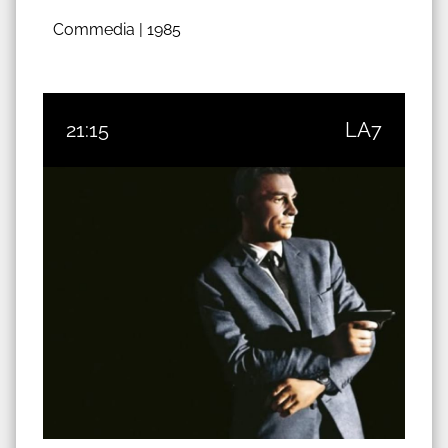
Commedia |
1985
21:15
LA7