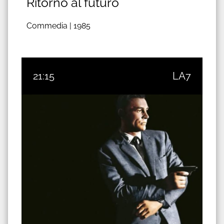
Ritorno al futuro
Commedia |
1985
21:15
LA7