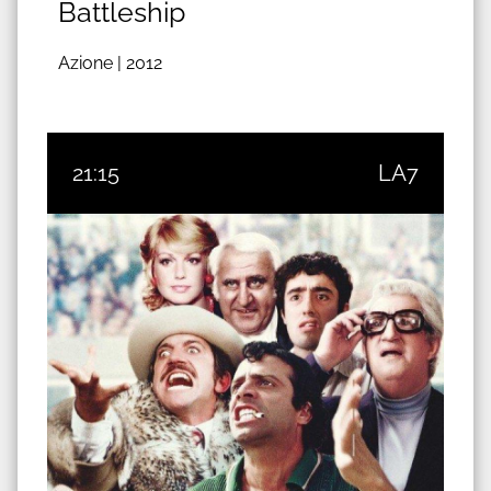
Battleship
Azione |
2012
21:15
LA7