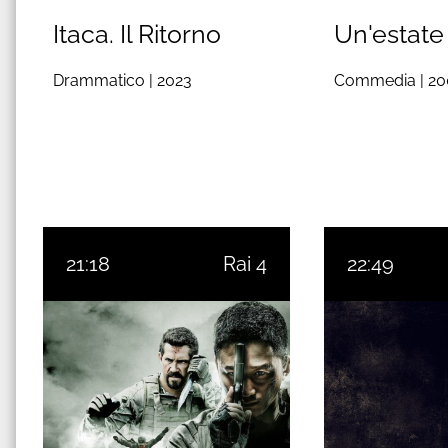
Itaca. Il Ritorno
Un'estate 
Drammatico |
2023
Commedia |
20
21:18
Rai 4
22:49