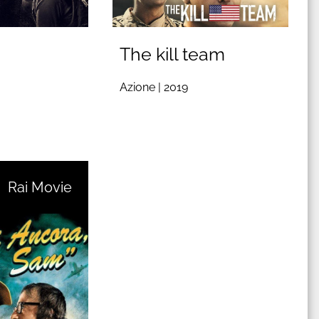
The kill team
Azione |
2019
Rai Movie