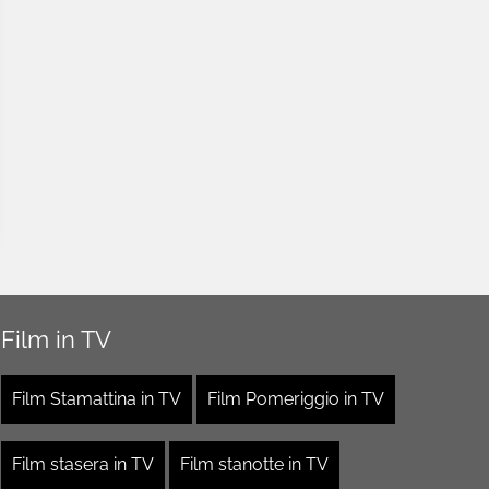
Film in TV
Film Stamattina in TV
Film Pomeriggio in TV
Film stasera in TV
Film stanotte in TV