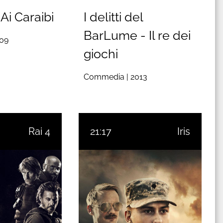
Ai Caraibi
I delitti del
BarLume - Il re dei
09
giochi
Commedia |
2013
Rai 4
21:17
Iris