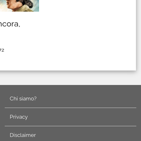
ncora,
72
Chi siamo?
Privacy
Disclaimer