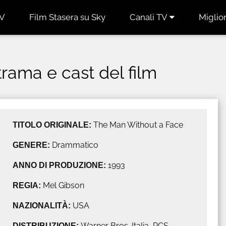
TV
Film Stasera su Sky
Canali TV
Miglior
 trama e cast del film
TITOLO ORIGINALE:
The Man Without a Face
GENERE:
Drammatico
ANNO DI PRODUZIONE:
1993
REGIA:
Mel Gibson
NAZIONALITÀ:
USA
DISTRIBUZIONE:
Warner Bros. Italia, RCS