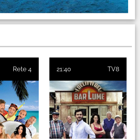
Rete 4
21:40
TV8