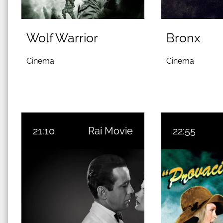
Wolf Warrior
Bronx
Cinema
Cinema
21:10
Rai Movie
22:55