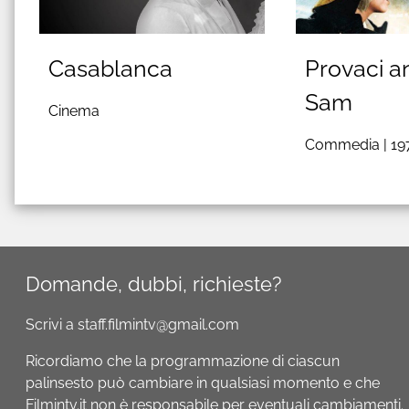
Casablanca
Provaci a
Sam
Cinema
Commedia |
19
Domande, dubbi, richieste?
Scrivi a staff.filmintv@gmail.com
Ricordiamo che la programmazione di ciascun
palinsesto può cambiare in qualsiasi momento e che
Filmintv.it non è responsabile per eventuali cambiamenti.