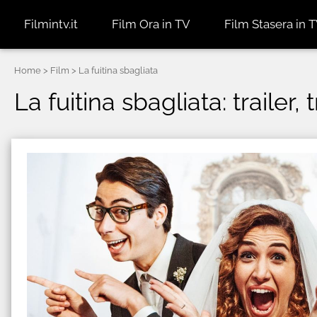
Filmintv.it
Film Ora in TV
Film Stasera in 
Home
> Film > La fuitina sbagliata
La fuitina sbagliata: trailer,