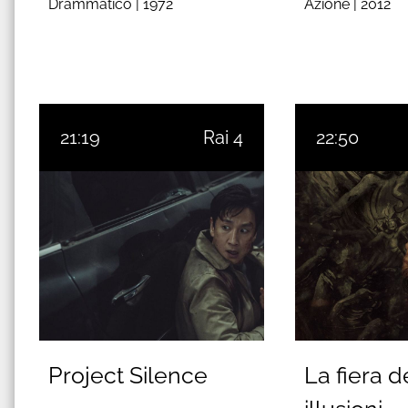
Drammatico |
1972
Azione |
2012
21:19
Rai 4
22:50
Project Silence
La fiera d