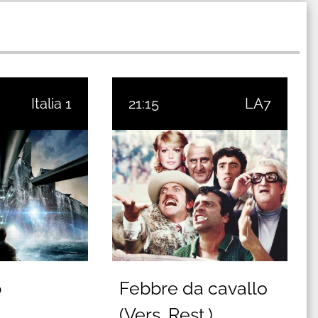
Italia 1
21:15
LA7
p
Febbre da cavallo
(Vers. Rest.)