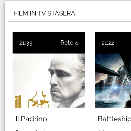
FILM IN TV STASERA
21:33
Rete 4
21:22
Il Padrino
Battleshi