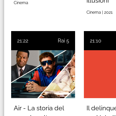
illusioni
Cinema
Cinema |
2021
21:22
Rai 5
21:10
Air - La storia del
Il delinqu