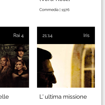
Commedia |
1976
Rai 4
21:14
Iris
elle
L' ultima missione