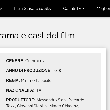
TV
Film Stasera su Sky
Canali TV
Miglior
 trama e cast del film
GENERE:
Commedia
ANNO DI PRODUZIONE:
2018
REGIA:
Mimmo Esposito
NAZIONALITÀ:
ITA
PRODUTTORE:
Alessandro Siani, Riccardo
Tozzi, Giovanni Stabilini, Marco Chimenz,