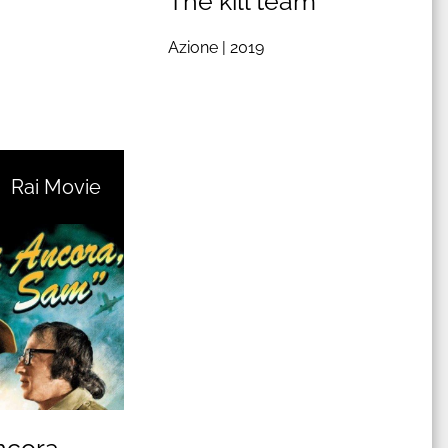
The kill team
Azione |
2019
Rai Movie
ncora,