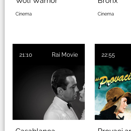
Wolf Warrior
Bronx
Cinema
Cinema
21:10
Rai Movie
22:55
Casablanca
Provaci a