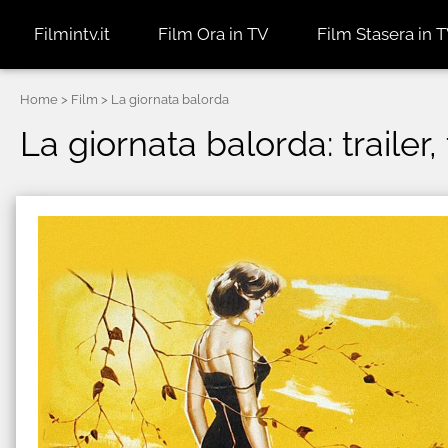
Filmintv.it
Film Ora in TV
Film Stasera in 
Home
> Film > La giornata balorda
La giornata balorda: trailer,