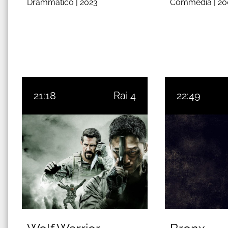
Drammatico |
2023
Commedia |
20
21:18
Rai 4
22:49