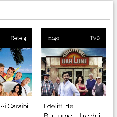
Rete 4
21:40
TV8
Ai Caraibi
I delitti del
BarLume - Il re dei