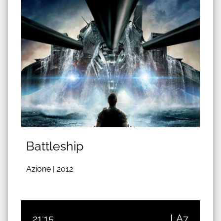
Battleship
Azione |
2012
21:15
LA7