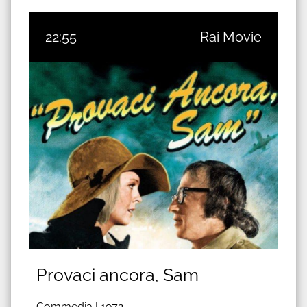
22:55
Rai Movie
Provaci ancora, Sam
Commedia |
1972