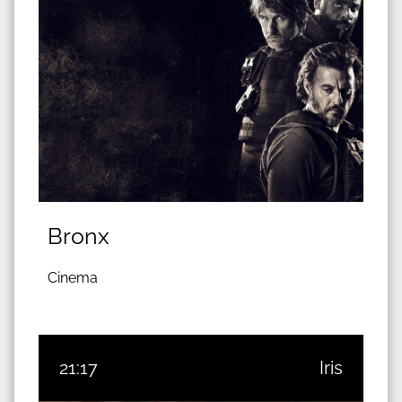
Bronx
Cinema
21:17
Iris