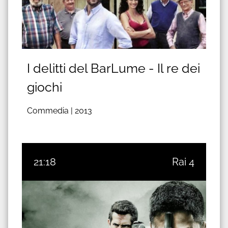
I delitti del BarLume - Il re dei
giochi
Commedia |
2013
21:18
Rai 4