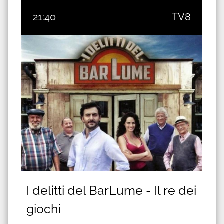
21:40
TV8
I delitti del BarLume - Il re dei
giochi