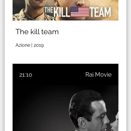
The kill team
Azione |
2019
21:10
Rai Movie