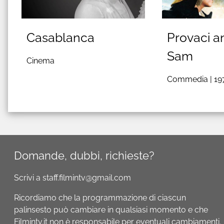
Casablanca
Provaci a
Sam
Cinema
Commedia |
19
Domande, dubbi, richieste?
Scrivi a staff.filmintv@gmail.com
Ricordiamo che la programmazione di ciascun
palinsesto può cambiare in qualsiasi momento e che
Filmintv.it non è responsabile per eventuali cambiamenti.