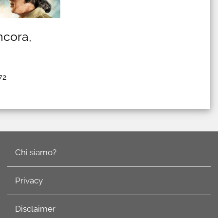
ncora,
72
Chi siamo?
Privacy
Disclaimer