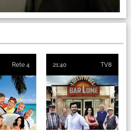
Rete 4
21:40
TV8