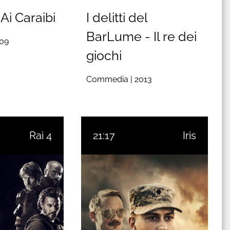
Ai Caraibi
I delitti del
BarLume - Il re dei
09
giochi
Commedia |
2013
Rai 4
21:17
Iris