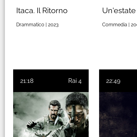
Itaca. Il Ritorno
Un'estate 
Drammatico |
2023
Commedia |
20
21:18
Rai 4
22:49