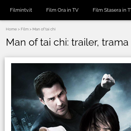
Filmintv.it
Film Ora in TV
Film Stasera in 
Home
> Film > Man of tai chi
Man of tai chi: trailer, trama