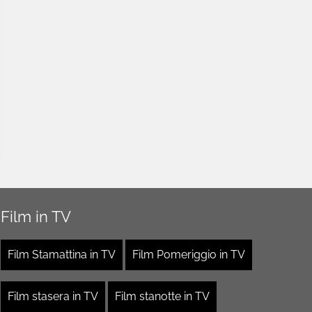
Film in TV
Film Stamattina in TV
Film Pomeriggio in TV
Film stasera in TV
Film stanotte in TV