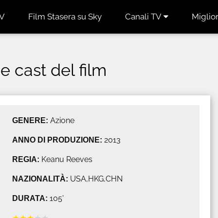
TV
Film Stasera su Sky
Canali TV
Miglior
 e cast del film
GENERE:
Azione
ANNO DI PRODUZIONE:
2013
REGIA:
Keanu Reeves
NAZIONALITÀ:
USA,HKG,CHN
DURATA:
105'
★
★
★
★
★