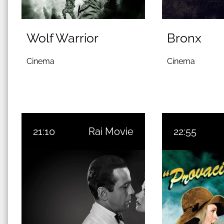
Wolf Warrior
Bronx
Cinema
Cinema
21:10
Rai Movie
22:55