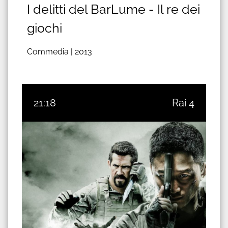
I delitti del BarLume - Il re dei
giochi
Commedia |
2013
21:18
Rai 4