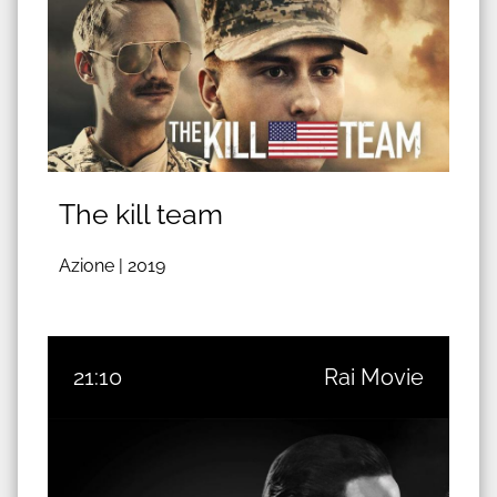
The kill team
Azione |
2019
21:10
Rai Movie