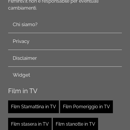
Filmintv.it non è responsabile per eventuali
cambiamenti.
Chi siamo?
Privacy
Disclaimer
Widget
Film in TV
Film Stamattina in TV
Film Pomeriggio in TV
Film stasera in TV
Film stanotte in TV