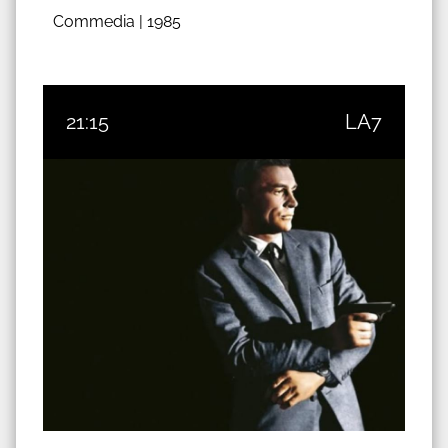
Commedia |
1985
21:15
LA7