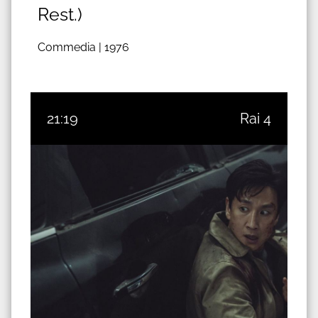
Rest.)
Commedia |
1976
21:19
Rai 4