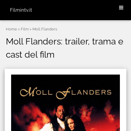
Filmintv.it
Home
> Film > Moll Flanders
Moll Flanders: trailer, trama e
cast del film