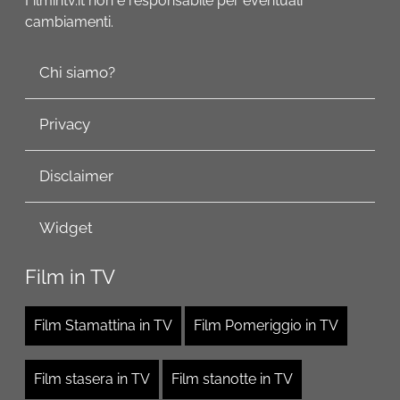
Filmintv.it non è responsabile per eventuali
cambiamenti.
Chi siamo?
Privacy
Disclaimer
Widget
Film in TV
Film Stamattina in TV
Film Pomeriggio in TV
Film stasera in TV
Film stanotte in TV