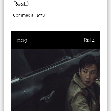
Rest.)
Commedia |
1976
21:19
Rai 4