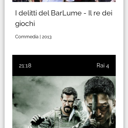
I delitti del BarLume - Il re dei
giochi
Commedia |
2013
21:18
Rai 4