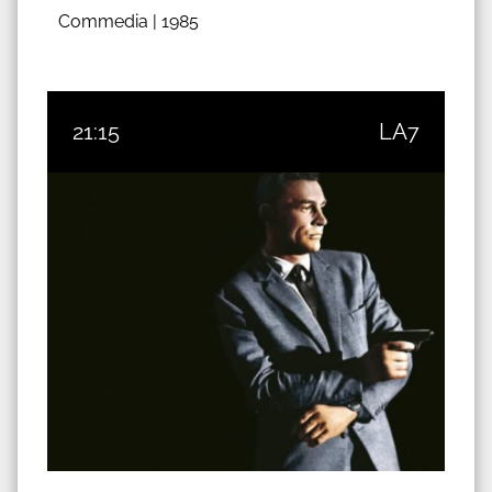
Commedia |
1985
21:15
LA7