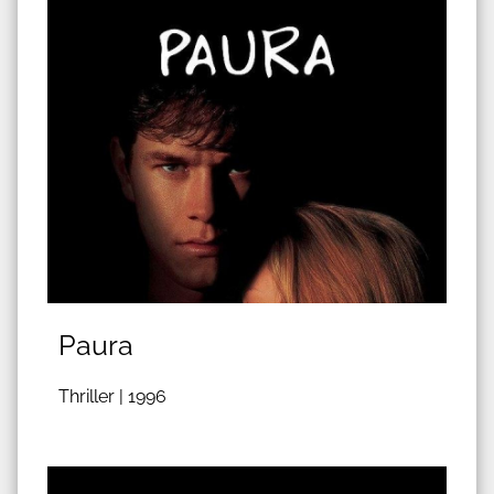
Paura
Thriller |
1996