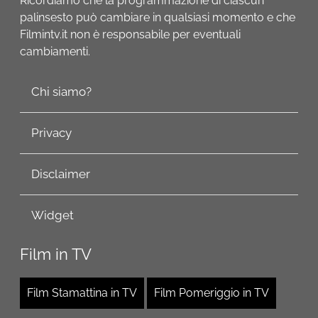
Ricordiamo che la programmazione di ciascun
palinsesto può cambiare in qualsiasi momento e che
Filmintv.it non è responsabile per eventuali
cambiamenti.
Chi siamo?
Privacy
Disclaimer
Widget
Film in TV
Film Stamattina in TV
Film Pomeriggio in TV